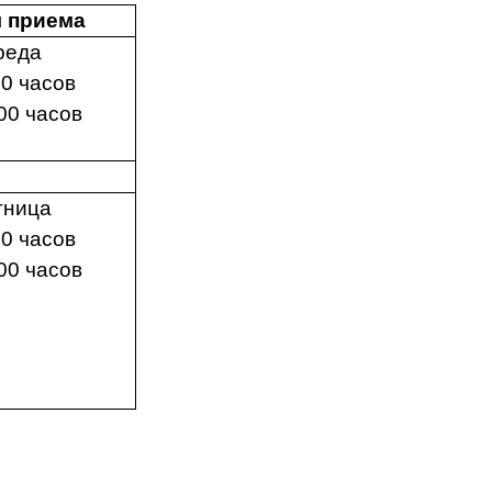
 приема
реда
00 часов
00 часов
тница
00 часов
00 часов