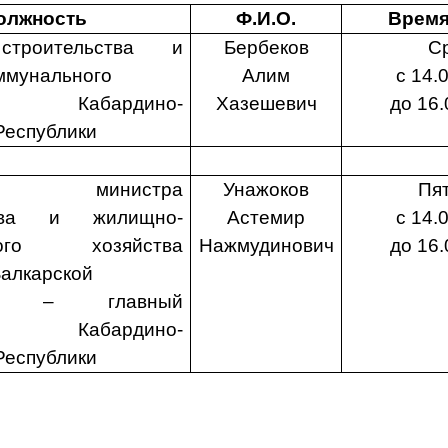
олжность
Ф.И.О.
Время
р
строительства и
Бербеков
С
ммунального
Алим
с 14.
ва Кабардино-
Хазешевич
до 16.
Республики
тель министра
Унажоков
Пя
ства и жилищно-
Астемир
с 14.
ьного хозяйства
Нажмудинович
до 16.
алкарской
ики – главный
ор Кабардино-
Республики