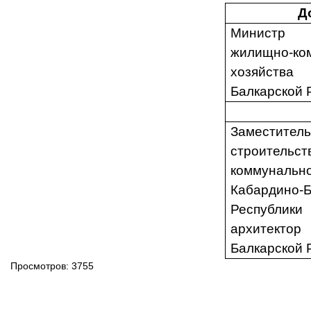
Д
Минист
жилищно-ко
хозяйст
Балкарской 
Замести
строитель
коммунал
Кабардино-Б
Республ
архитект
Балкарской 
Просмотров: 3755