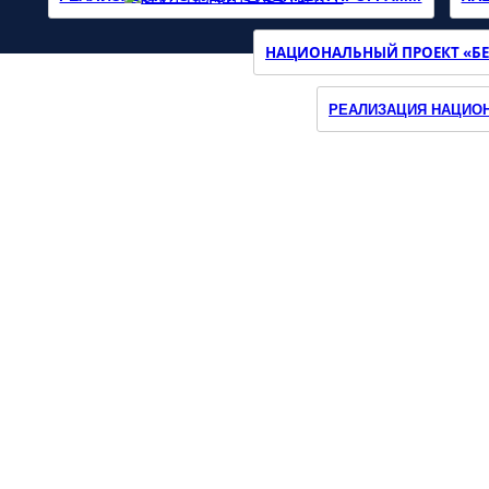
НАЦИОНАЛЬНЫЙ ПРОЕКТ «БЕ
Наш
Инстаграмм
РЕАЛИЗАЦИЯ НАЦИОН
О МИНИСТЕРСТВЕ
ДЕЯТЕЛЬНОСТЬ
ДОКУМЕНТЫ
ОБРАТНАЯ СВЯЗЬ
ПРЕСС-ЦЕНТР
КОНТАКТЫ