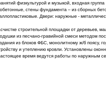
занятий физкультурой и музыкой, входная группа
етонные, стены фундамента – из сборных бетон
таллопластиковые. Двери: наружные - металличес
истке строительной площадки от деревьев, мал
подушки из песчано-гравийной смеси методом по
дания из блоков ФБС, монолитному ж/б поясу, го
стройству и утеплению кровли. Установлены око
настоящее время ведутся работы по наружным сет