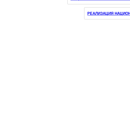
Наш
Инстаграмм
РЕАЛИЗАЦИЯ НАЦИОН
О МИНИСТЕРСТВЕ
ДЕЯТЕЛЬНОСТЬ
ДОКУМЕНТЫ
ОБРАТНАЯ СВЯЗЬ
ПРЕСС-ЦЕНТР
КОНТАКТЫ