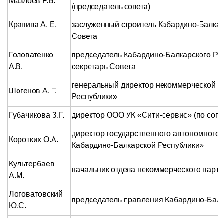
Мазлоев Р.Б.
(председатель совета)
Крапива А. Е.
заслуженный строитель Кабардино-Балка
Совета
Головатенко
председатель Кабардино-Балкарского Р
А.
В.
секретарь Совета
генеральный директор некоммерческой 
Шогенов А. Т.
Республики»
Губачикова З.Г.
директор ООО УК «Сити-сервис» (по со
директор государственного автономног
Коротких О.А.
Кабардино-Балкарской Республики»
Культербаев
начальник отдела некоммерческого па
А.М.
Логоватовский
председатель правления Кабардино-Бал
Ю.С.