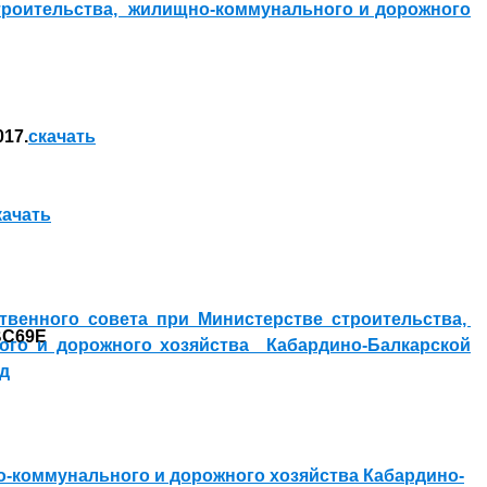
троительства, жилищно-коммунального и дорожного
017.
скачать
качать
венного совета при Министерстве строительства,
ого и дорожного хозяйства
Кабардино-Балкарской
од
о-коммунального и дорожного хозяйства Кабардино-