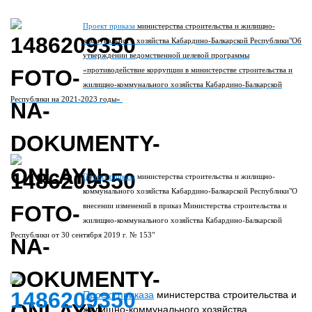
Проект приказа
министерства строительства и жилищно-
коммунального хозяйства Кабардино-Балкарской Республики"Об
утверждении ведомственной целевой программы
«противодействие коррупции в министерстве строительства и
жилищно-коммунального хозяйства Кабардино-Балкарской
Республики на 2021-2023 годы»
Проект приказа
министерства строительства и жилищно-
коммунального хозяйства Кабардино-Балкарской Республики"О
внесении изменений в приказ Министерства строительства и
жилищно-коммунального хозяйства Кабардино-Балкарской
Республики от 30 сентября 2019 г. № 153"
Проект приказа
министерства строительства и
жилищно-коммунального хозяйства