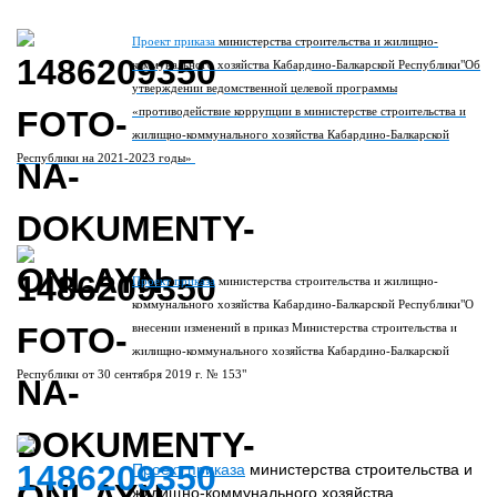
Проект приказа
министерства строительства и жилищно-
коммунального хозяйства Кабардино-Балкарской Республики"Об
утверждении ведомственной целевой программы
«противодействие коррупции в министерстве строительства и
жилищно-коммунального хозяйства Кабардино-Балкарской
Республики на 2021-2023 годы»
Проект приказа
министерства строительства и жилищно-
коммунального хозяйства Кабардино-Балкарской Республики"О
внесении изменений в приказ Министерства строительства и
жилищно-коммунального хозяйства Кабардино-Балкарской
Республики от 30 сентября 2019 г. № 153"
Проект приказа
министерства строительства и
жилищно-коммунального хозяйства